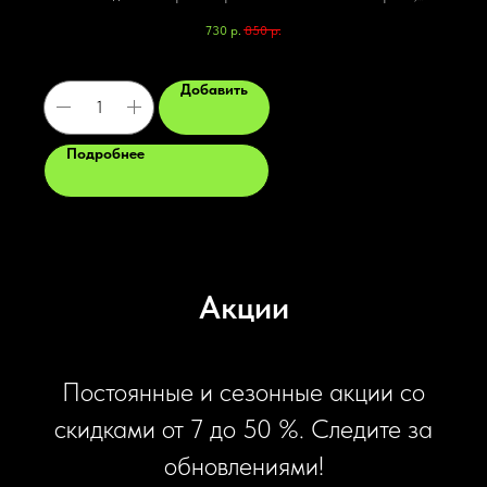
обжаренными во фритюре до хрустящей корочки. Идеальное
730
р.
850
р.
удовольствие для вас и вашей семьи!
Добавить
Подробнее
Акции
Постоянные и сезонные акции со
скидками от 7 до 50 %. Следите за
обновлениями!